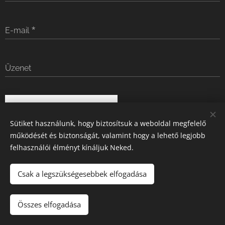
E-mail
Üzenet
Küldés
Sütiket használunk, hogy biztosítsuk a weboldal megfelelő
működését és biztonságát, valamint hogy a lehető legjobb
felhasználói élményt kínáljuk Neked.
Csak a legszükségesebbek elfogadása
© 2024 Minden jog fenntartva
Összes elfogadása
Az oldalt a
Webnode
működteti
Sütik